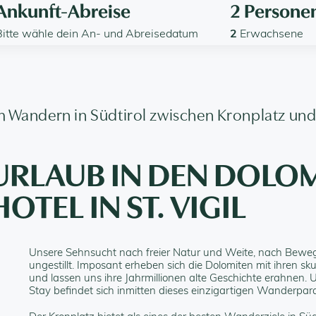
Ankunft-Abreise
2
Persone
Bitte wähle dein An- und Abreisedatum
2
Erwachsene
m Wandern in Südtirol zwischen Kronplatz un
RLAUB IN DEN DOLOM
TEL IN ST. VIGIL
Unsere Sehnsucht nach freier Natur und Weite, nach Bewegu
ungestillt. Imposant erheben sich die Dolomiten mit ihren sk
und lassen uns ihre Jahrmillionen alte Geschichte erahne
Stay befindet sich inmitten dieses einzigartigen Wanderpar