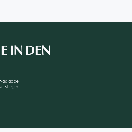
 IN DEN
 was dabei:
ufstiegen