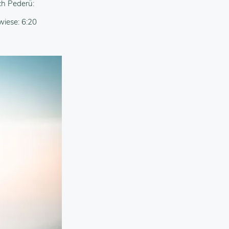
ch Pederü:
wiese: 6:20