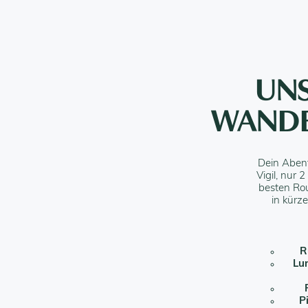
UNS
WANDE
Dein Abent
Vigil, nur 
besten Rou
in kürz
R
Lu
P