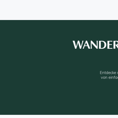
WANDER
Entdecke u
von einf