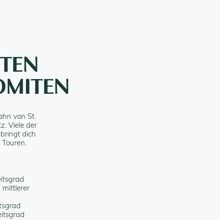
STEN
OMITEN
ahn von St.
z. Viele der
bringt dich
 Touren.
eitsgrad
 mittlerer
itsgrad
eitsgrad