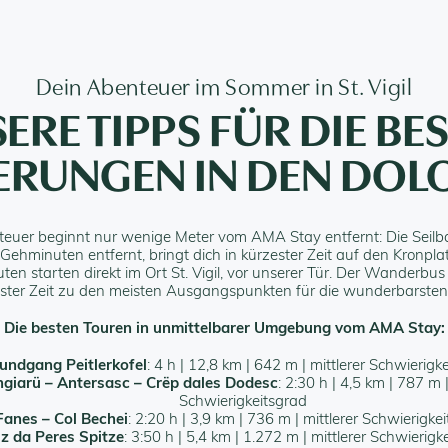
Dein Abenteuer im Sommer in St. Vigil
ERE TIPPS FÜR DIE BE
RUNGEN IN DEN DOL
euer beginnt nur wenige Meter vom AMA Stay entfernt: Die Seilb
2 Gehminuten entfernt, bringt dich in kürzester Zeit auf den Kronplat
ten starten direkt im Ort St. Vigil, vor unserer Tür. Der Wanderbus 
ester Zeit zu den meisten Ausgangspunkten für die wunderbarsten
Die besten Touren in unmittelbarer Umgebung vom AMA Stay:
undgang Peitlerkofel
: 4 h | 12,8 km | 642 m | mittlerer Schwierigk
ngiarü – Antersasc – Crëp dales Dodesc
: 2:30 h | 4,5 km | 787 m |
Schwierigkeitsgrad
Fanes – Col Bechei
: 2:20 h | 3,9 km | 736 m | mittlerer Schwierigke
iz da Peres Spitze
: 3:50 h | 5,4 km | 1.272 m | mittlerer Schwierigk